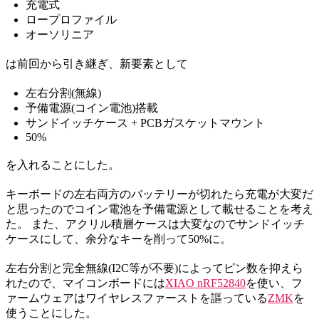
充電式
ロープロファイル
オーソリニア
は前回から引き継ぎ、新要素として
左右分割(無線)
予備電源(コイン電池)搭載
サンドイッチケース + PCBガスケットマウント
50%
を入れることにした。
キーボードの左右両方のバッテリーが切れたら充電が大変だ
と思ったのでコイン電池を予備電源として載せることを考え
た。 また、アクリル積層ケースは大変なのでサンドイッチ
ケースにして、余分なキーを削って50%に。
左右分割と完全無線(I2C等が不要)によってピン数を抑えら
れたので、マイコンボードには
XIAO nRF52840
を使い、フ
ァームウェアはワイヤレスファーストを謳っている
ZMK
を
使うことにした。